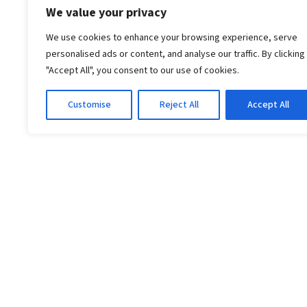
We value your privacy
We use cookies to enhance your browsing experience, serve
personalised ads or content, and analyse our traffic. By clicking
"Accept All", you consent to our use of cookies.
Customise
Reject All
Accept All
About Us
Committed to providing
healthcare services to 
community with mode
facilities and expert me