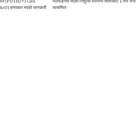
स्पताल (PUTH) र I Can
पोल्याङ्गमा भएको निशुल्क स्वास्थ्य शिविरबाट ३ सय जना
U) हस्ताक्षर भएको जानकारी
लाभान्वित